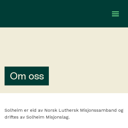
Om oss
Kalender
Utleie
Om oss
Gi en gave
Solheim er eid av Norsk Luthersk Misjonssamband og
driftes av Solheim Misjonslag.